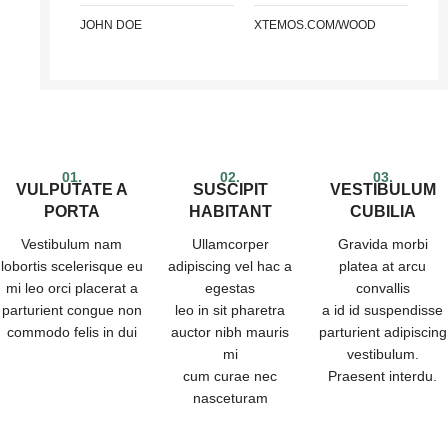
JOHN DOE
XTEMOS.COM/WOOD
01.
02.
03.
VULPUTATE A
SUSCIPIT
VESTIBULUM
PORTA
HABITANT
CUBILIA
Vestibulum nam
Ullamcorper
Gravida morbi
lobortis scelerisque eu
adipiscing vel hac a
platea at arcu
mi leo orci placerat a
egestas
convallis
parturient congue non
leo in sit pharetra
a id id suspendisse
commodo felis in dui
auctor nibh mauris
parturient adipiscing
mi
vestibulum.
cum curae nec
Praesent interdu.
nasceturam