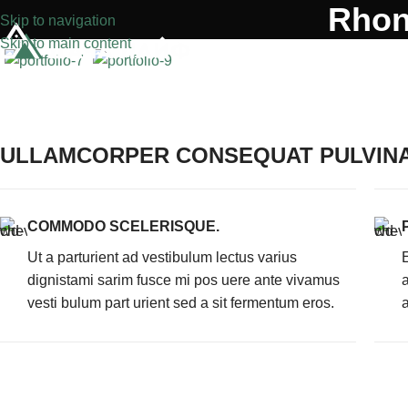
Rhon
Skip to navigation
Skip to main content
ULLAMCORPER CONSEQUAT PULVIN
COMMODO SCELERISQUE.
Ut a parturient ad vestibulum lectus varius
dignistami sarim fusce mi pos uere ante vivamus
vesti bulum part urient sed a sit fermentum eros.
a