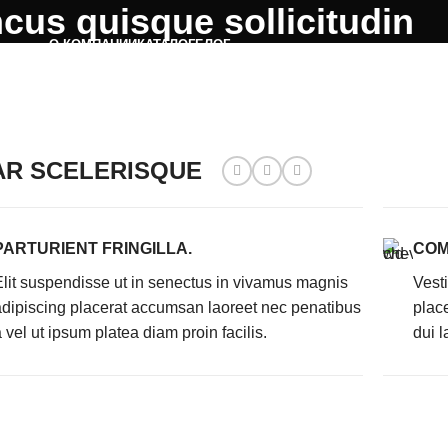
cus quisque sollicitudin
О КОМПАНИИ
КАТАЛОГ
БЛОГ
AR SCELERISQUE
PARTURIENT FRINGILLA.
COM
Elit suspendisse ut in senectus in vivamus magnis
Vest
adipiscing placerat accumsan laoreet nec penatibus
plac
 vel ut ipsum platea diam proin facilis.
dui l