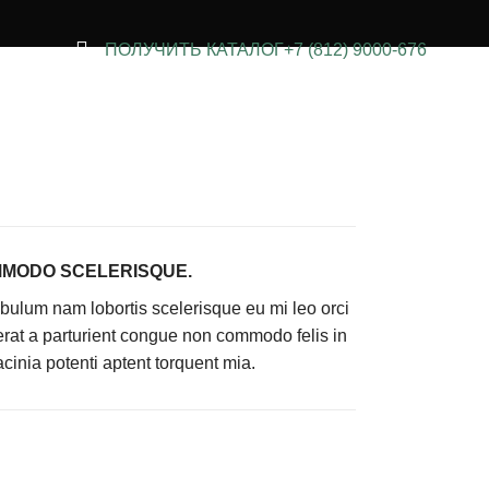
ПОЛУЧИТЬ КАТАЛОГ
+7 (812) 9000-676
MODO SCELERISQUE.
ibulum nam lobortis scelerisque eu mi leo orci
erat a parturient congue non commodo felis in
acinia potenti aptent torquent mia.