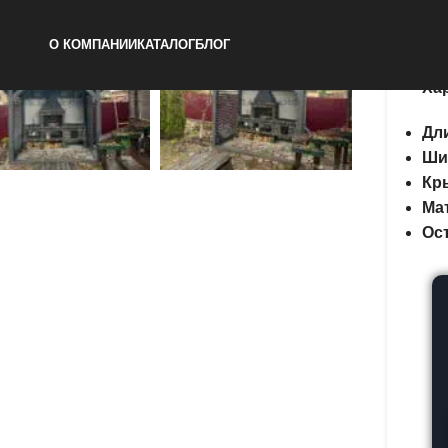
Але
О КОМПАНИИ
КАТАЛОГ
БЛОГ
Ха
Дл
Ши
Кр
Ма
Ос