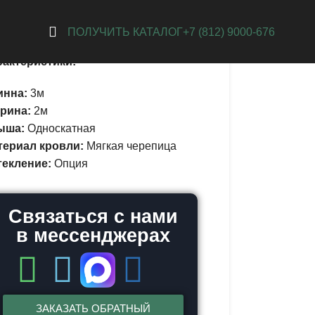
ксандровская
ПОЛУЧИТЬ КАТАЛОГ
+7 (812) 9000-676
рактеристики:
инна:
3м
рина:
2м
ыша:
Односкатная
териал кровли:
Мягкая черепица
текление:
Опция
Связаться с нами
в мессенджерах
ЗАКАЗАТЬ ОБРАТНЫЙ