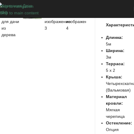
Skip to navigation
Новожилово
Skip to main content
Характерист
Длинна:
5м
Ширина:
3м
Терраса:
5 х 2
Крыша:
Четырехскатн
(Вальмовая)
Материал
кровли:
Мягкая
черепица
Остекление:
Опция