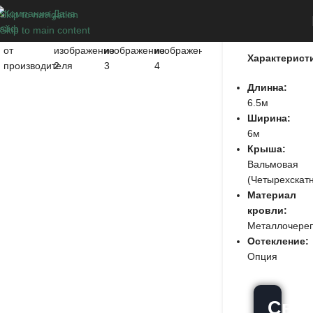
Skip to navigation
Вьюн
Skip to main content
Характерист
Длинна:
6.5м
Ширина:
6м
Крыша:
Вальмовая
(Четырехскат
Материал
кровли:
Металлочере
Остекление:
Опция
Связ