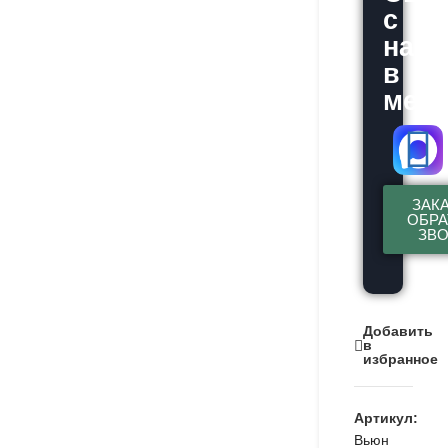
с
нам
в
месс
ЗАК
ОБР
ЗВ
Добавить
в
избранное
Артикул:
Вьюн