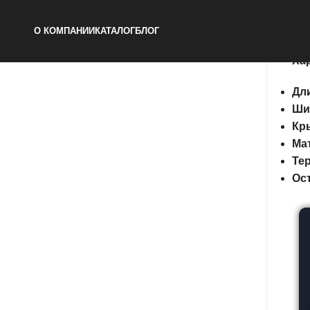
Ям
О КОМПАНИИ
КАТАЛОГ
БЛОГ
Ха
Дл
Ши
Кр
Ма
Тер
Ос