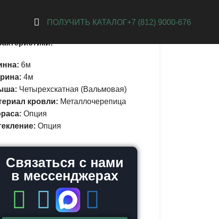
 Ижора
ПОЛУЧИТЬ КАТАЛОГ
+7 (812) 9000-676
рактеристики:
инна:
6м
рина:
4м
ыша:
Четырехскатная (Вальмовая)
териал кровли:
Металлочерепица
раса:
Опция
текление:
Опция
Связаться с нами
в мессенджерах