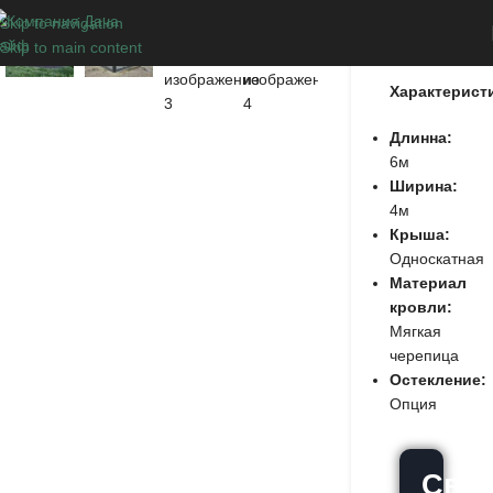
Skip to navigation
Мендсары
Skip to main content
Характерист
Длинна:
6м
Ширина:
4м
Крыша:
Односкатная
Материал
кровли:
Мягкая
черепица
Остекление:
Опция
Связ