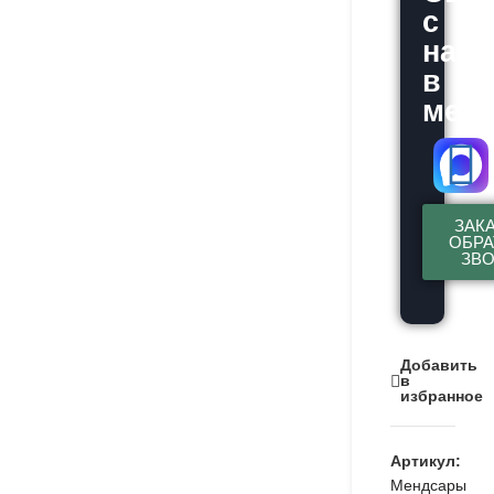
с
нам
в
месс
ЗАК
ОБР
ЗВ
Добавить
в
избранное
Артикул:
Мендсары