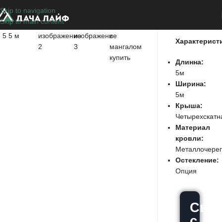
Skip to navigation
Огоньково
Skip to main content
Характерист
Длинна:
5м
Ширина:
5м
Крыша:
Четырехскатн
Материал
кровли:
Металлочере
Остекление:
Опция
Связ
с