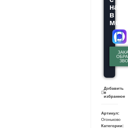
нам
в
месс
ЗАК
ОБР
ЗВ
Добавить
в
избранное
Артикул:
Огоньково
Категории: