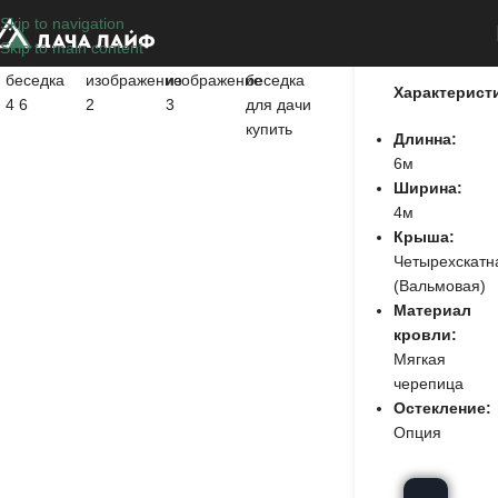
Skip to navigation
Грифон
Skip to main content
Характерист
Длинна:
6м
Ширина:
4м
Крыша:
Четырехскатн
(Вальмовая)
Материал
кровли:
Мягкая
черепица
Остекление:
Опция