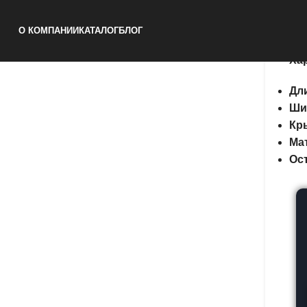
Ке
О КОМПАНИИ
КАТАЛОГ
БЛОГ
Ха
Дл
Ши
Кр
Ма
Ос