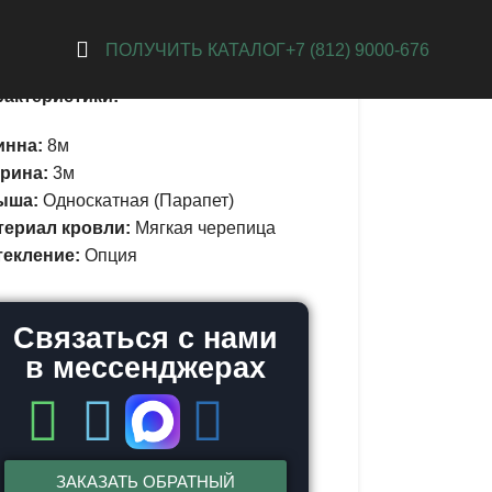
рро
ПОЛУЧИТЬ КАТАЛОГ
+7 (812) 9000-676
рактеристики:
инна:
8м
рина:
3м
ыша:
Односкатная (Парапет)
териал кровли:
Мягкая черепица
текление:
Опция
Связаться с нами
в мессенджерах
ЗАКАЗАТЬ ОБРАТНЫЙ