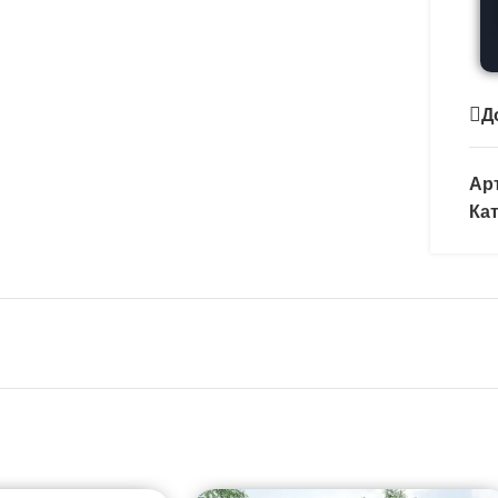
Д
Ар
Ка