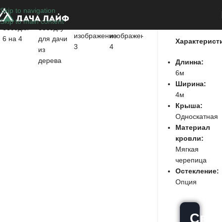
Skip to navigation
Гатчина
Skip to main content
Характерист
Длинна:
6м
Ширина:
4м
Крыша:
Односкатная
Материал
кровли:
Мягкая
черепица
Остекление:
Опция
Связ