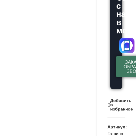
с
нам
в
месс
ЗАК
ОБР
ЗВ
Добавить
в
избранное
Артикул:
Гатчина