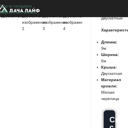
Skip to navigation
Навес
Skip to main content
двускатный
Характерист
Длинна:
9м
Ширина:
6м
Крыша:
Двускатная
Материал
кровли:
Мягкая
черепица
Связ
с