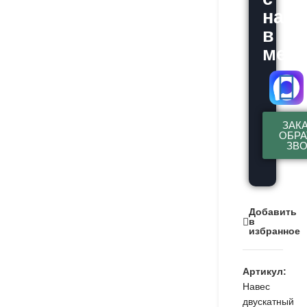
нам
в
месс
ЗАК
ОБР
ЗВ
Добавить
в
избранное
Артикул:
Навес
двускатный