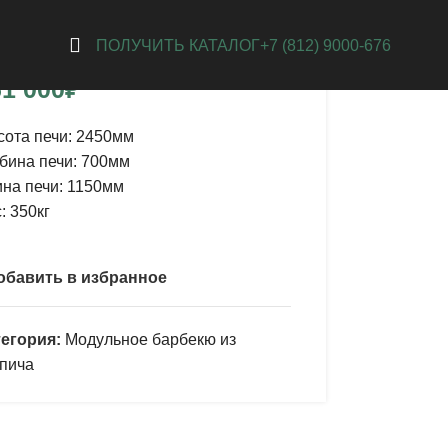
ан с дымоходом
ПОЛУЧИТЬ КАТАЛОГ
+7 (812) 9000-676
1 000
₽
ота печи:
2450мм
бина печи:
700мм
на печи: 1150мм
: 350кг
обавить в избранное
егория:
Модульное барбекю из
пича