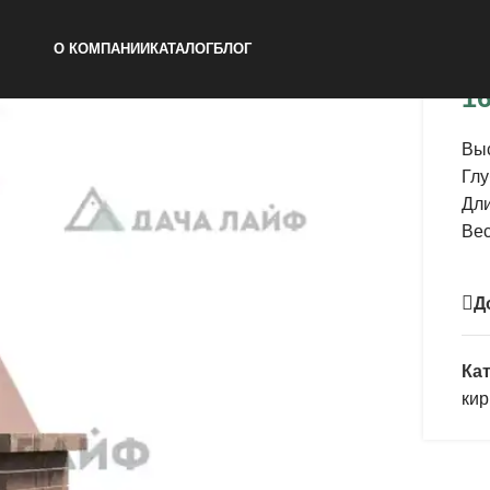
Каз
О КОМПАНИИ
КАТАЛОГ
БЛОГ
16
Выс
Глу
Дли
Вес
Д
Кат
кир