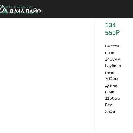
Skip to navigation
Тандыр
Skip to main content
134
550
₽
Высота
печи:
2450мм
Глубина
печи:
700мм
Длина
печи:
1150мм
Вес:
350кг